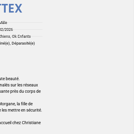
TTEX
Mâle
02/2026
Chiens, Ok Enfants
ciné(e), Déparasité(e)
ute beauté.
gnalés sur les réseaux
sante près du corps de
organe, la fille de
 les mettre en sécurité.
accueil chez Christiane