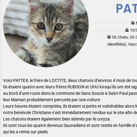
PA
10/
Ok Chats, Ok 
Identifié(e), Vac
Voici PATTEX, le frère de LOCTITE, deux chatons d’environ 4 mois de to
Ils étaient quatre avec leurs frères RUBSON et UHU lorsqu’ils ont été si
au bord d’une route dans la commune de Sans Soucis à Saint-Paul pas
leur Maman probablement percutée par une voiture.
Leurs heures étaient comptées, ils étaient si petits et vulnérables alors M
notre bénévole Christiane s’est immédiatement rendue sur le site afin de
Les chatons étaient également bien abimés par le coryza.
Ils sont tous les quatre devenus Sauvadiens et sont restés en famille d’
qui les a remis sur pieds.