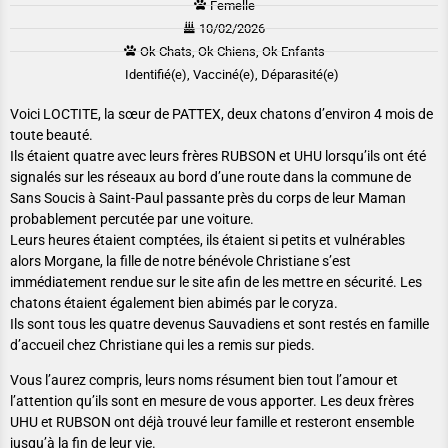
Femelle
10/02/2026
Ok Chats, Ok Chiens, Ok Enfants
Identifié(e), Vacciné(e), Déparasité(e)
Voici LOCTITE, la sœur de PATTEX, deux chatons d’environ 4 mois de
toute beauté.
Ils étaient quatre avec leurs frères RUBSON et UHU lorsqu’ils ont été
signalés sur les réseaux au bord d’une route dans la commune de
Sans Soucis à Saint-Paul passante près du corps de leur Maman
probablement percutée par une voiture.
Leurs heures étaient comptées, ils étaient si petits et vulnérables
alors Morgane, la fille de notre bénévole Christiane s’est
immédiatement rendue sur le site afin de les mettre en sécurité. Les
chatons étaient également bien abimés par le coryza.
Ils sont tous les quatre devenus Sauvadiens et sont restés en famille
d’accueil chez Christiane qui les a remis sur pieds.
Vous l’aurez compris, leurs noms résument bien tout l’amour et
l’attention qu’ils sont en mesure de vous apporter. Les deux frères
UHU et RUBSON ont déjà trouvé leur famille et resteront ensemble
jusqu’à la fin de leur vie.