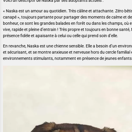
Voici un descriptif de Naska par ses adoptants actuels :
« Naska est un amour au quotidien. Très câline et attachante. Zéro bêtise
canapé », toujours partante pour partager des moments de calme et de 
bonheur, ce sont les grandes balades en forêt ou dans les champs, où ell
vive, rapide et pleine d’entrain ! Très propre et toujours en bonne santé
présence fidèle et apaisante à celui ou celle qui prend soin d’elle.
En revanche, Naska est une chienne sensible. Elle a besoin d’un enviro
et sécurisant, et se montre anxieuse et nerveuse hors du cercle familial 
environnements stimulants, notamment en présence de jeunes enfants 