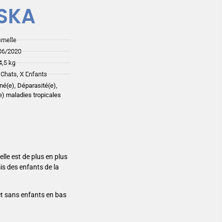
SKA
emelle
06/2020
4,5 kg
 Chats, X Enfants
iné(e), Déparasité(e),
(e) maladies tropicales
elle est de plus en plus
s des enfants de la
t sans enfants en bas