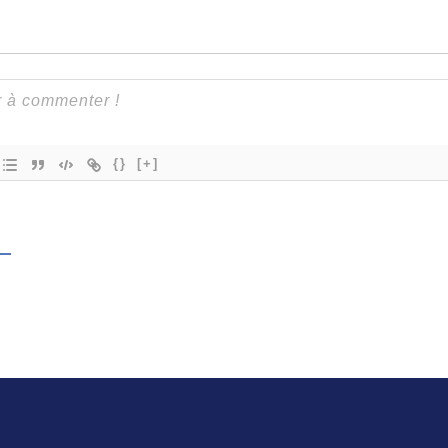
{}
[+]