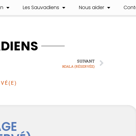
on
Les Sauvadiens
Nous aider
Cont
ADIENS
SUIVANT
KOALA (RÉSERVÉE)
VÉ(E)
AGE