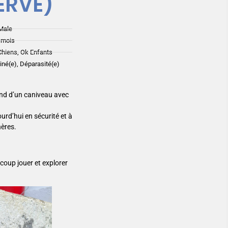
ERVÉ)
Male
 mois
Chiens, Ok Enfants
ciné(e), Déparasité(e)
ond d’un caniveau avec
rd’hui en sécurité et à
nères.
ucoup jouer et explorer