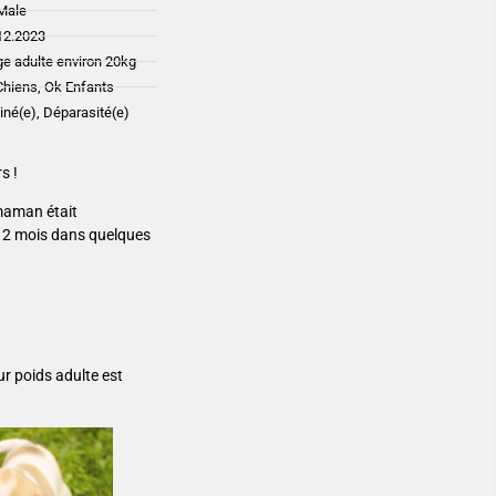
Male
12.2023
ge adulte environ 20kg
Chiens, Ok Enfants
ciné(e), Déparasité(e)
s !
 maman était
nt 2 mois dans quelques
ur poids adulte est