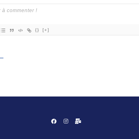
{}
[+]