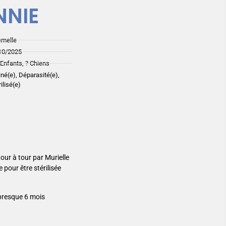
NNIE
emelle
10/2025
Enfants, ? Chiens
iné(e), Déparasité(e),
ilisé(e)
our à tour par Murielle
 pour être stérilisée
 presque 6 mois