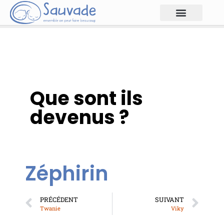
Que sont ils
devenus ?
Zéphirin
PRÉCÉDENT
SUIVANT
Twanie
Viky