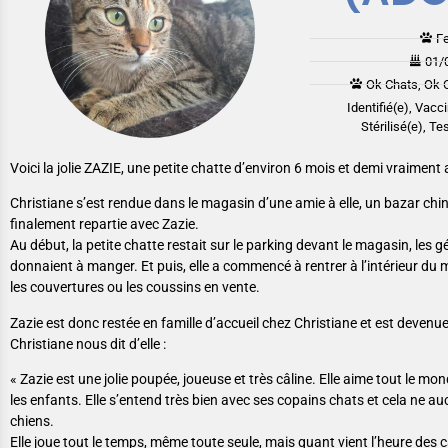
F
01/
Ok Chats, Ok 
Identifié(e), Vacc
Stérilisé(e), Te
Voici la jolie ZAZIE, une petite chatte d’environ 6 mois et demi vraiment
Christiane s’est rendue dans le magasin d’une amie à elle, un bazar chin
finalement repartie avec Zazie.
Au début, la petite chatte restait sur le parking devant le magasin, les g
donnaient à manger. Et puis, elle a commencé à rentrer à l’intérieur du
les couvertures ou les coussins en vente.
Zazie est donc restée en famille d’accueil chez Christiane et est deven
Christiane nous dit d’elle :
« Zazie est une jolie poupée, joueuse et très câline. Elle aime tout le m
les enfants. Elle s’entend très bien avec ses copains chats et cela ne a
chiens.
Elle joue tout le temps, même toute seule, mais quant vient l’heure des câl