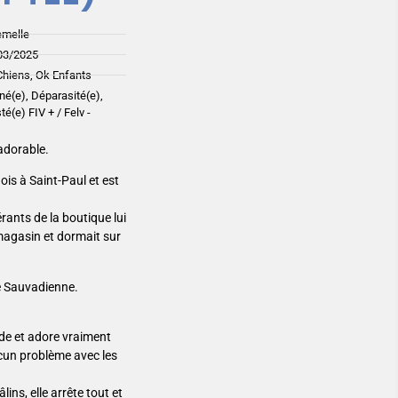
emelle
03/2025
Chiens, Ok Enfants
iné(e), Déparasité(e),
sté(e) FIV + / Felv -
 adorable.
ois à Saint-Paul et est
érants de la boutique lui
 magasin et dormait sur
ue Sauvadienne.
onde et adore vraiment
ucun problème avec les
ins, elle arrête tout et