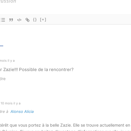
{}
[+]
ois il y a
r Zazie!!! Possible de la rencontrer?
dre
10 mois il y a
dre à
Alonso Alicia
ntérêt que vous portez à la belle Zazie. Elle se trouve actuellement en 