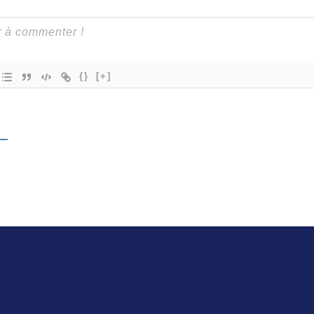
{}
[+]