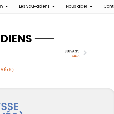
on
Les Sauvadiens
Nous aider
Cont
ADIENS
SUIVANT
DINA
VÉ(E)
YSSE