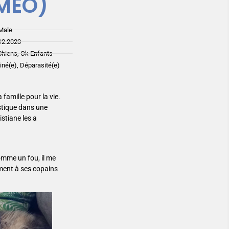
MÉO)
Male
12.2023
Chiens, Ok Enfants
ciné(e), Déparasité(e)
famille pour la vie.
stique dans une
istiane les a
omme un fou, il me
ement à ses copains