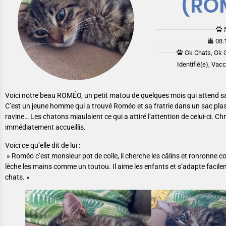
(RO
08.
Ok Chats, Ok 
Identifié(e), Vac
Voici notre beau ROMÉO, un petit matou de quelques mois qui attend sa 
C’est un jeune homme qui a trouvé Roméo et sa fratrie dans un sac pla
ravine… Les chatons miaulaient ce qui a attiré l’attention de celui-ci. Chr
immédiatement accueillis.
Voici ce qu’elle dit de lui :
» Roméo c’est monsieur pot de colle, il cherche les câlins et ronronne c
lèche les mains comme un toutou. Il aime les enfants et s’adapte facil
chats. »