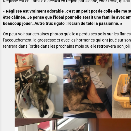
Réglisse est en Famille d’accueil en région parisienne, chez Rose, qui dit d
« Réglisse est vraiment adorable , c’est un petit pot de colle elle me s
être câlinée. Je pense que l’idéal pour elle serait une famille avec en
beaucoup jouer…Autre truc rigolo : l’écran de télé la passionne. »
On peut voir sur certaines photos qu’elle a perdu ses poils sur les flancs
l’accouchement, la grossesse et avec les hormones qui ont joué sur so
rentrera dans l’ordre dans les prochains mois où elle retrouvera son joli