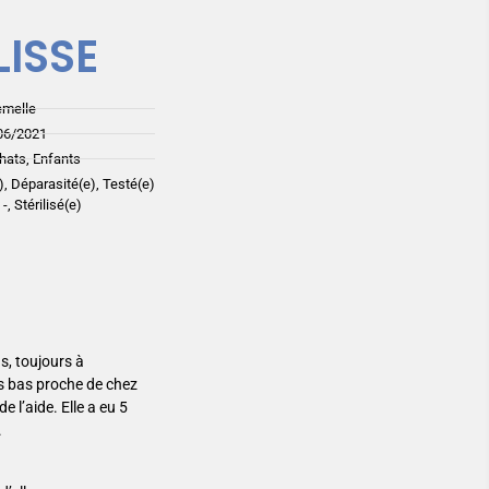
LISSE
emelle
06/2021
hats, Enfants
), Déparasité(e), Testé(e)
 -, Stérilisé(e)
ns, toujours à
is bas proche de chez
 l’aide. Elle a eu 5
.