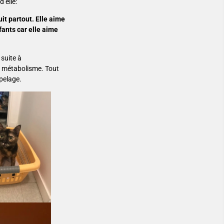
’elle:
uit partout. Elle aime
fants car elle aime
 suite à
n métabolisme. Tout
 pelage.