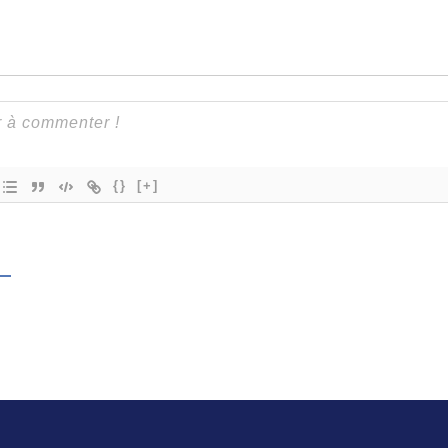
{}
[+]