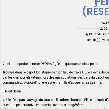
PE
(RÉS
F
03.
Ok Chats, Ok 
Identifié(e), Vac
Voici notre petite minette PEPPA, âgée de quelques mois à peine.
Trouvée dans le dépôt logistique de mon lieu de travail. Elle a évité de p
par les chariots élévateurs lors des manipulations des gars du dépôt qu
commandes… Aujourd’hui elle est en famille d’accueil chez Laëtitia.
Elle dit de lui :
» Elle n’est pas sauvage du tout et elle adore l’humain. Elle est plutôt
et est un peu craintive et soumise avec ses congénères.