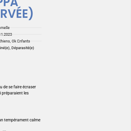
PPA
ERVÉE)
emelle
11.2023
Chiens, Ok Enfants
ciné(e), Déparasité(e)
eu de se faire écraser
i préparaient les
 d’un tempérament calme