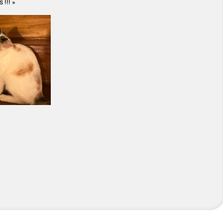
 !!! »