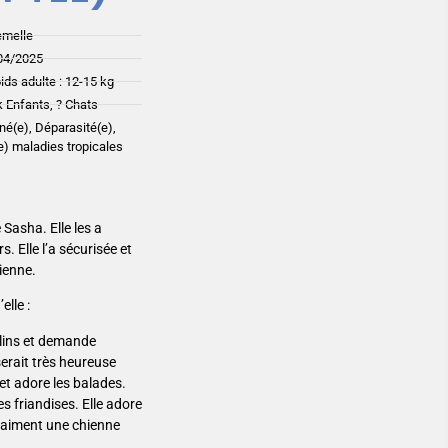
emelle
04/2025
ids adulte : 12-15 kg
 Enfants, ? Chats
iné(e), Déparasité(e),
(e) maladies tropicales
Sasha. Elle les a
. Elle l’a sécurisée et
ienne.
elle :
âlins et demande
erait très heureuse
et adore les balades.
s friandises. Elle adore
vraiment une chienne