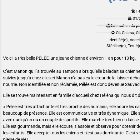
F
01/
Estimation du po
Ok Chiens, Ok
Identifié(e), Vacc
Stérilisé(e), Testé
Voici la très belle PÉLÉE, une jeune chienne d’environ 1 an pour 13 kg.
C’est Manon qui l’a trouvée au Tampon alors qu’elle baladait sa chienne 
suivies jusqu’à chez elles et Manon n’a pas eu le cœur de la laisser dehors
nourrie. Non identifiée et non réclamée, Pélée est donc devenue Sauvad
Elle se trouve maintenant en famille d’accueil chez Héléna qui nous dit d’
« Pélée est très attachante et très proche des humains, elle adore les c
beaucoup de présence. Elle est communicative et très dynamique. Elle s
avec quelqu’un ou un couple de sportifs. Elle marche très bien en laisse 
Elle est gourmande, mais elle écoute, s’assoie et observe pour obtenir de
les enfants. Elle accepte tous les chiens et n’est pas dominante. C’est 
pleine de vie !