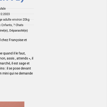
Male
12.2023
ge adulte environ 20kg
 Enfants, ? Chats
ciné(e), Déparasité(e)
l chez Françoise et
me quand il le faut,
on, assis , attends », il
arché, il est sage et
ns : il se pose devant
ion mini qui ne demande