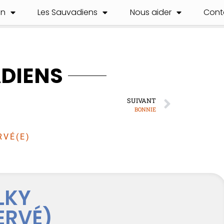
on
Les Sauvadiens
Nous aider
Cont
ADIENS
SUIVANT
BONNIE
RVÉ(E)
LKY
ERVÉ)