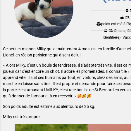
23.
poids estimé à l'â
Ok Chiens, Ok
Identifié(e), Vac
Ce petit et mignon Milky qui a maintenant 4 mois est en famille d’accuei
Lionel, en région parisienne qui disent de lui:
« Alors Milky, c’est un boule de tendresse. Il s’adapte très vite. Il est cal
joueur car c’est encore un chiot. Il adore les promenades. Il connaît le « n
apprend vite. Il suit ses humains partout, en voiture, chez des amis, au m
marche en laisse sans tirer. Il est propre et demande pour faire ses besoi
la porte c’est amusant ! MILKY, c’est une bouille de St Bernard en vers
qu’à donner de l’amour et à en recevoir. »
Son poids adulte est estimé aux alentours de 25 kg.
Milky est très propre.