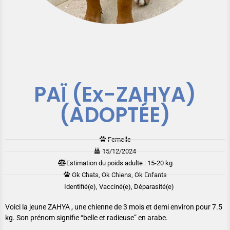
PAÏ (Ex-ZAHYA)
(ADOPTÉE)
Femelle
15/12/2024
Estimation du poids adulte : 15-20 kg
Ok Chats, Ok Chiens, Ok Enfants
Identifié(e), Vacciné(e), Déparasité(e)
Voici la jeune ZAHYA , une chienne de 3 mois et demi environ pour 7.5
kg. Son prénom signifie “belle et radieuse” en arabe.