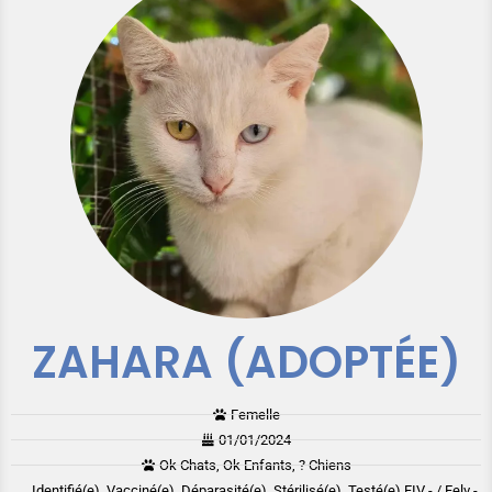
ZAHARA (ADOPTÉE)
Femelle
01/01/2024
Ok Chats, Ok Enfants, ? Chiens
Identifié(e), Vacciné(e), Déparasité(e), Stérilisé(e), Testé(e) FIV - / Felv -