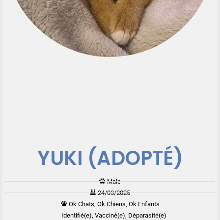
YUKI (ADOPTÉ)
Male
24/03/2025
Ok Chats, Ok Chiens, Ok Enfants
Identifié(e), Vacciné(e), Déparasité(e)