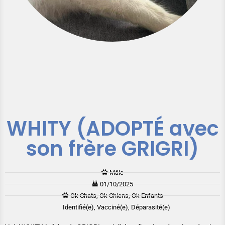
WHITY (ADOPTÉ avec
son frère GRIGRI)
Mâle
01/10/2025
Ok Chats, Ok Chiens, Ok Enfants
Identifié(e), Vacciné(e), Déparasité(e)