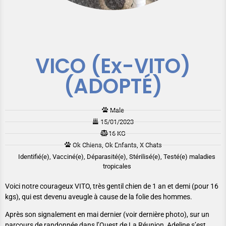
VICO (Ex-VITO)
(ADOPTÉ)
Male
15/01/2023
16 KG
Ok Chiens, Ok Enfants, X Chats
Identifié(e), Vacciné(e), Déparasité(e), Stérilisé(e), Testé(e) maladies
tropicales
Voici notre courageux VITO, très gentil chien de 1 an et demi (pour 16
kgs), qui est devenu aveugle à cause de la folie des hommes.
Après son signalement en mai dernier (voir dernière photo), sur un
parcours de randonnée dans l’Ouest de La Réunion, Adeline s’est