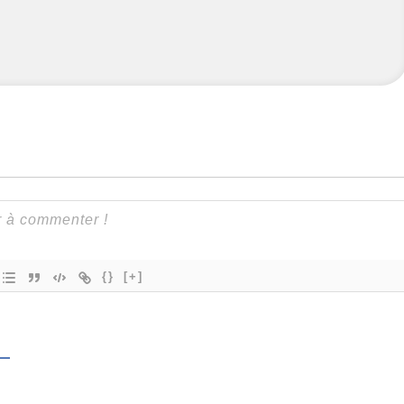
{}
[+]