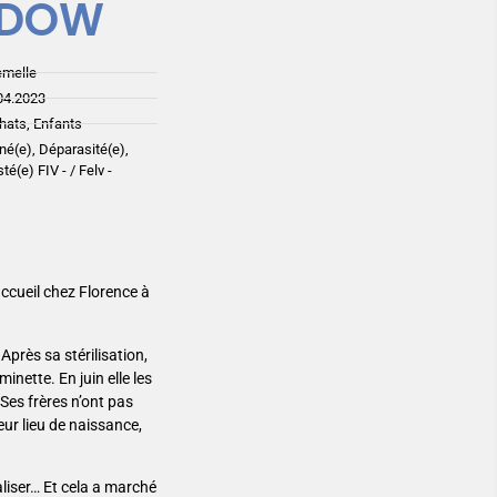
ADOW
emelle
04.2023
hats, Enfants
iné(e), Déparasité(e),
sté(e) FIV - / Felv -
accueil chez Florence à
Après sa stérilisation,
inette. En juin elle les
 Ses frères n’ont pas
leur lieu de naissance,
aliser… Et cela a marché