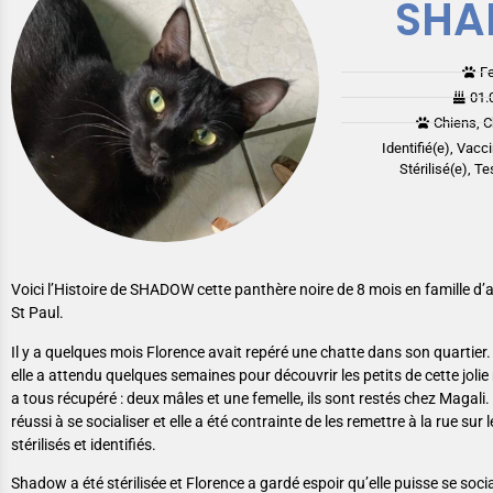
SH
F
01.
Chiens, C
Identifié(e), Vacc
Stérilisé(e), Te
Voici l’Histoire de SHADOW cette panthère noire de 8 mois en famille d’
St Paul.
Il y a quelques mois Florence avait repéré une chatte dans son quartier. 
elle a attendu quelques semaines pour découvrir les petits de cette jolie m
a tous récupéré : deux mâles et une femelle, ils sont restés chez Magali.
réussi à se socialiser et elle a été contrainte de les remettre à la rue sur 
stérilisés et identifiés.
Shadow a été stérilisée et Florence a gardé espoir qu’elle puisse se soci