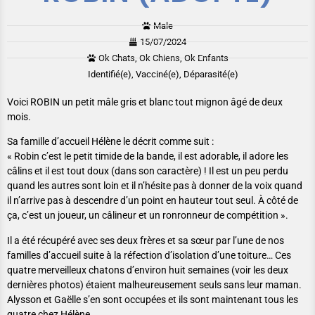
Male
15/07/2024
Ok Chats, Ok Chiens, Ok Enfants
Identifié(e), Vacciné(e), Déparasité(e)
Voici ROBIN un petit mâle gris et blanc tout mignon âgé de deux
mois.
Sa famille d’accueil Hélène le décrit comme suit :
« Robin c’est le petit timide de la bande, il est adorable, il adore les
câlins et il est tout doux (dans son caractère) ! Il est un peu perdu
quand les autres sont loin et il n’hésite pas à donner de la voix quand
il n’arrive pas à descendre d’un point en hauteur tout seul. À côté de
ça, c’est un joueur, un câlineur et un ronronneur de compétition ».
Il a été récupéré avec ses deux frères et sa sœur par l’une de nos
familles d’accueil suite à la réfection d’isolation d’une toiture… Ces
quatre merveilleux chatons d’environ huit semaines (voir les deux
dernières photos) étaient malheureusement seuls sans leur maman.
Alysson et Gaëlle s’en sont occupées et ils sont maintenant tous les
quatre chez Hélène.