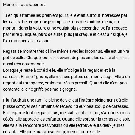
Murielle nous raconte :
”Bien qu’affamée les premiers jours, elle était surtout intéressée par
les câlins. Le temps que je remplisse tous mes bidons d’eau, elle
montait dans la voiture et ne voulait plus descendre. Je l’ai reposée
par terre quelques jours de suite, puis j’ai craqué et c’est ainsi que je
l’ai emmenée à la maison.
Regata se montre très câline même avec les inconnus, elle est un vrai
pot de colle. Chaque jour, elle devient de plus en plus câline et elle est
aussi très gourmande.
Lorsque je reste à côté d’elle, elle m’oblige à la regarder et à la
caresser. Et si je l’ignore, elle met ses pattes sur mon visage. Elle a un
regard qui transperce, vraiment très expressif. Quand elle n’est pas
contente, elle ne griffe pas mais grogne.
Il lui faudrait une famille pleine de vie, qui l’intègre pleinement où elle
puisse côtoyer ses humains et recevoir d’eux beaucoup de caresses.
Elle regarde tout ce que je fais, me suit, vient sur moi, s’allonge à mes
côtés. Elle apprécie les enfants. Quand elle sort sur la terrasse le soir,
elle va à la rencontre des voisins où elle retrouve leurs deux jeunes
enfants. Elle joue aussi beaucoup, même toute seule.