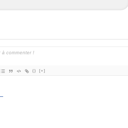
{}
[+]