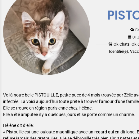
PIST
F
01.
Ok Chats, Ok 
Identifié(e), Vac
Voilà notre belle PISTOUILLE, petite puce de 4 mois trouvée par Zélie a
infectée. La voici aujourd’hui toute prête à trouver l’amour d’une famille 
Elle se trouve en région parisienne chez Hélène.
Elle a été amputée il y a quelques jours et se porte comme un charme.
Hélène dit d’elle:
« Pistouille est une louloute magnifique avec un regard qui en dit long. E
refuse jamais des gratouilles. Elle se débrouille très bien sûr 3 pattes e