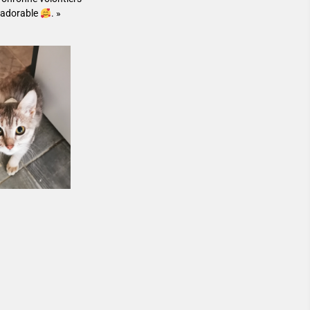
t adorable
. »