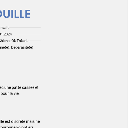
OUILLE
emelle
01.2024
Chiens, Ok Enfants
ciné(e), Déparasité(e)
vec une patte cassée et
pour la vie.
lle est discrète mais ne
t ronronne volontiers