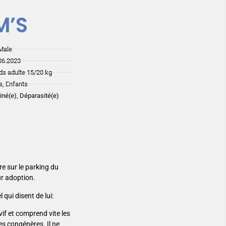
M’S
Male
06.2023
ds adulte 15/20 kg
s, Enfants
ciné(e), Déparasité(e)
re sur le parking du
eur adoption.
 qui disent de lui:
 vif et comprend vite les
es congénères. Il ne