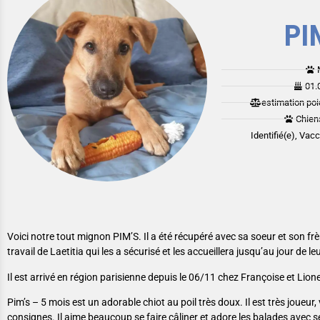
PI
01.
estimation poi
Chien
Identifié(e), Vac
Voici notre tout mignon PIM’S. Il a été récupéré avec sa soeur et son frè
travail de Laetitia qui les a sécurisé et les accueillera jusqu’au jour de l
Il est arrivé en région parisienne depuis le 06/11 chez Françoise et Lionel
Pim’s – 5 mois est un adorable chiot au poil très doux. Il est très joueur,
consignes. Il aime beaucoup se faire câliner et adore les balades avec s