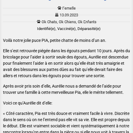
Femelle
13.09.2023
Ok Chats, Ok Chiens, Ok Enfants
Identifié(e), Vacciné(e), Déparasité(e)
Voilà notre jolie puce PIA, petite chatte de moins d’un an.
Elle s’est retrouvée piégée dans les égouts pendant 10 jours. Après du
bricolage pour l’aider à sortir seule des égouts, Aurélie est descendue
pour finalement l’aider à en sortir alors qu’elle était très amaigrie et
avait des blessures aux pattes dûes au fait qu’elle devait faire des
allers et retours dans les égouts pour trouver une sortie.
Après avoir pris soin d’elle, Aurélie nous a demandé de l’aide pour
trouver une famille à cette merveilleuse Pia, elle le mérite tellement.
Voici ce qu’Aurélie dit d’elle:
« Côté caractère, Pia est très douce et vraiment facile à vivre. Discrète
dans le sens où on ne l’entend pas elle vit sa vie. Elle est propre depuis
le début. Elle est vraiment sociable et vient systématiquement à notre
rencontre lorsqu’on entre dans la pièce ou si elle nous voit à travers la