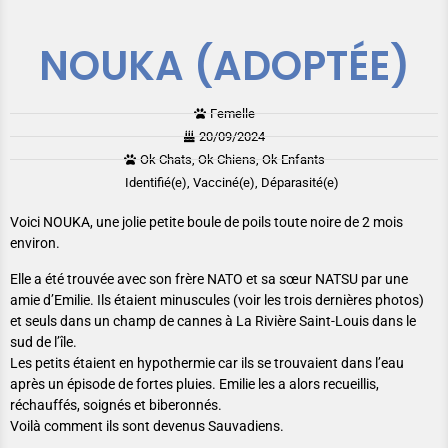
NOUKA (ADOPTÉE)
Femelle
20/09/2024
Ok Chats, Ok Chiens, Ok Enfants
Identifié(e), Vacciné(e), Déparasité(e)
Voici NOUKA, une jolie petite boule de poils toute noire de 2 mois
environ.
Elle a été trouvée avec son frère NATO et sa sœur NATSU par une
amie d’Emilie. Ils étaient minuscules (voir les trois dernières photos)
et seuls dans un champ de cannes à La Rivière Saint-Louis dans le
sud de l’île.
Les petits étaient en hypothermie car ils se trouvaient dans l’eau
après un épisode de fortes pluies. Emilie les a alors recueillis,
réchauffés, soignés et biberonnés.
Voilà comment ils sont devenus Sauvadiens.