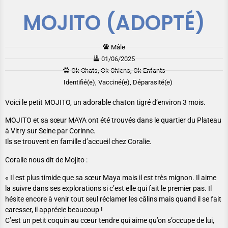
MOJITO (ADOPTÉ)
Mâle
01/06/2025
Ok Chats, Ok Chiens, Ok Enfants
Identifié(e), Vacciné(e), Déparasité(e)
Voici le petit MOJITO, un adorable chaton tigré d’environ 3 mois.
MOJITO et sa sœur MAYA ont été trouvés dans le quartier du Plateau
à Vitry sur Seine par Corinne.
Ils se trouvent en famille d’accueil chez Coralie.
Coralie nous dit de Mojito :
« Il est plus timide que sa sœur Maya mais il est très mignon. Il aime
la suivre dans ses explorations si c’est elle qui fait le premier pas. Il
hésite encore à venir tout seul réclamer les câlins mais quand il se fait
caresser, il apprécie beaucoup !
C’est un petit coquin au cœur tendre qui aime qu’on s’occupe de lui,