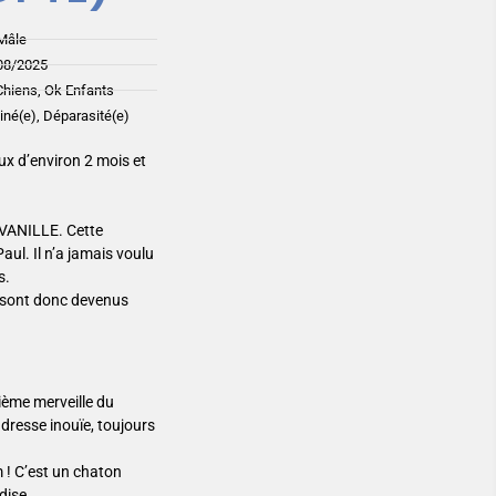
Mâle
08/2025
Chiens, Ok Enfants
ciné(e), Déparasité(e)
ux d’environ 2 mois et
VANILLE. Cette
aul. Il n’a jamais voulu
s.
ls sont donc devenus
ième merveille du
ndresse inouïe, toujours
m ! C’est un chaton
dise.