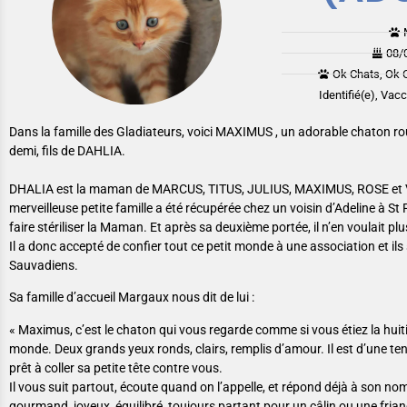
08/
Ok Chats, Ok 
Identifié(e), Vac
Dans la famille des Gladiateurs, voici MAXIMUS , un adorable chaton ro
demi, fils de DAHLIA.
DHALIA est la maman de MARCUS, TITUS, JULIUS, MAXIMUS, ROSE et 
merveilleuse petite famille a été récupérée chez un voisin d’Adeline à St P
faire stériliser la Maman. Et après sa deuxième portée, il n’en voulait plu
Il a donc accepté de confier tout ce petit monde à une association et i
Sauvadiens.
Sa famille d’accueil Margaux nous dit de lui :
« Maximus, c’est le chaton qui vous regarde comme si vous étiez la huit
monde. Deux grands yeux ronds, clairs, remplis d’amour. Il est d’une te
prêt à coller sa petite tête contre vous.
Il vous suit partout, écoute quand on l’appelle, et répond déjà à son no
gourmand, joyeux, équilibré, toujours partant pour un câlin ou une frian