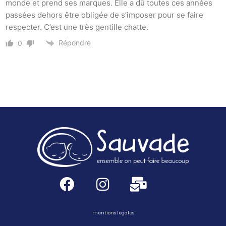
monde et prend ses marques. Elle a dû toutes ces années
passées dehors être obligée de s’imposer pour se faire
respecter. C’est une très gentille chatte.
Répondre
0
mentions légales