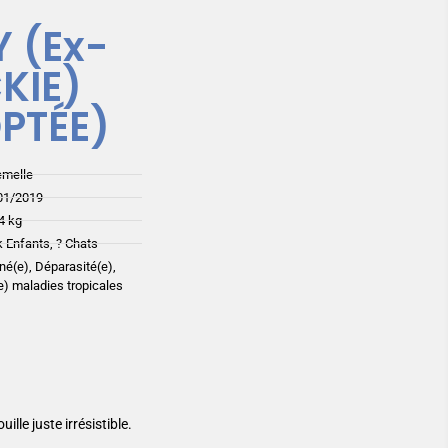
Y (Ex-
KIE)
PTÉE)
emelle
01/2019
4 kg
 Enfants, ? Chats
iné(e), Déparasité(e),
(e) maladies tropicales
lle juste irrésistible.