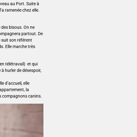
iveau au Port. Suite à
l’a ramenée chez elle.
e des bisous. On ne
ccompagnera partout. De
e suit son référent
s. Elle marche très
n télétravail) et qui
 à hurler de désespoir,
e d’accueil, elle
appartement, la
tres compagnons canins.