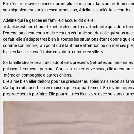
Elle s’est retrouvée coincée durant plusieurs jours dans un profond can
son signalement sur les réseaux sociaux, Adeline est allée la secourir et 
Adeline qui l’a gardée en famille d’accueil dit d’elle :
« Jackie est une chouette petite chienne très attachante qui adore fair
l’entend pas beaucoup mais c’est un véritable pot de colle qui vous a
ce fait, elle s’adapte très bien à toutes les situations étant donné qu’ell
comme son ombre, au point qu’il faut faire attention où on met ses pied
bien en laisse et est à l’aise en voiture comme en ville. »
Sa famille idéale serait des adoptants présents (retraités ou personnes e
puissent l’emmener partout. Car si elle se retrouve seule, elle a tendance
même en compagnie d’autres chiens.
Elle aime bien aller dehors pour se prélasser au soleil mais selon sa famill
s’adapterait aussi bien en maison qu’en appartement. En revanche, en 
propreté sera à parfaire. Elle pourrait très bien vivre avec ou sans au