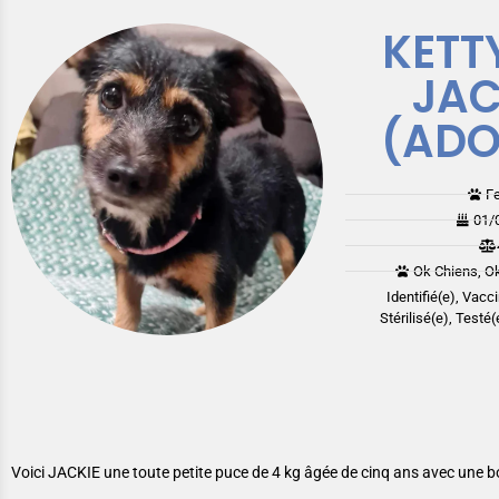
KETT
JAC
(ADO
F
01/
Ok Chiens, Ok
Identifié(e), Vacc
Stérilisé(e), Testé
Voici JACKIE une toute petite puce de 4 kg âgée de cinq ans avec une boui