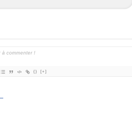
{}
[+]