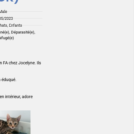
Male
05/2023
hats, Enfants
iné(e), Déparasité(e),
ifugé(e)
n FA chez Jocelyne. Ils
n éduqué.
 en intérieur, adore