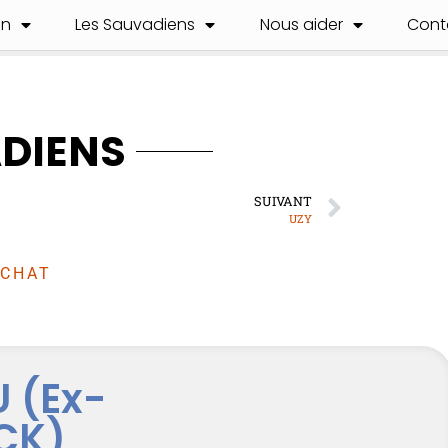
on
Les Sauvadiens
Nous aider
Cont
ADIENS
SUIVANT
UZY
CHAT
U (Ex-
CK)