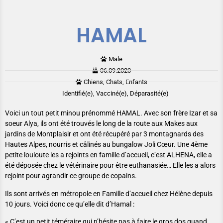
HAMAL
Male
06.09.2023
Chiens, Chats, Enfants
Identifié(e), Vacciné(e), Déparasité(e)
Voici un tout petit minou prénommé HAMAL. Avec son frère Izar et sa
soeur Alya, ils ont été trouvés le long de la route aux Makes aux
jardins de Montplaisir et ont été récupéré par 3 montagnards des
Hautes Alpes, nourris et câlinés au bungalow Joli Cœur. Une 4ème
petite louloute les a rejoints en famille d’accueil, c’est ALHENA, elle a
été déposée chez le vétérinaire pour être euthanasiée… Elle les a alors
rejoint pour agrandir ce groupe de copains.
Ils sont arrivés en métropole en Famille d’accueil chez Hélène depuis
10 jours. Voici donc ce qu’elle dit d’Hamal :
« C’est un petit téméraire qui n’hésite pas à faire le gros dos quand