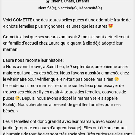
Chiens, Chats, Enfants
Identifié(e), Vacciné(e), Déparasité(e)
Voici GOMETTE une des toutes belles puces d’une adorable fratrie de
4 chiots femelles plus mignonnes les unes que les autres
Gomette ainsi que ses soeurs vont avoir 3 mois et sont actuellement
en famille d’accueil chez Laura qui a quant à elle déjà adopté leur
maman.
Laura nous raconte leur histoire :
« Nous avons trouvé, à Saint Leu, le 9 septembre, une chienne assez
maigre qui avait eu des bébés. Nous l’avons aussitôt emmenée chez
le vétérinaire pour vérifier qu’elle n’était pas pucée, mais rien
Le lendemain, mon mari est retourné sur les lieux pour essayer de
trouver ses chiots : il y en avait 4, toutes des femelles, couvertes de
puces
. Depuis, nous avons adopté la maman (elle s’appelle
Bichik). Nous cherchons à présent de gentilles familles pour ses
bébés. »
Les 4 femelles ont donc grandit avec leur maman, avec accès au
jardin (propreté en cours d’apprentissage). Elles ont été au contact
d’humains de tout âge et sont très sociables. Très curieuses elles sont