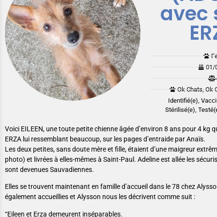
avec s
ER
F
01/
Ok Chats, Ok 
Identifié(e), Vacc
Stérilisé(e), Testé
Voici EILEEN, une toute petite chienne âgée d’environ 8 ans pour 4 kg qu
ERZA lui ressemblant beaucoup, sur les pages d’entraide par Anaïs.
Les deux petites, sans doute mère et fille, étaient d’une maigreur extrême
photo) et livrées à elles-mêmes à Saint-Paul. Adeline est allée les sécurise
sont devenues Sauvadiennes.
Elles se trouvent maintenant en famille d’accueil dans le 78 chez Alysson
également accueillies et Alysson nous les décrivent comme suit :
“Eileen et Erza demeurent inséparables.