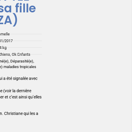
a fille
ZA)
emelle
01/2017
4 kg
Chiens, Ok Enfants
iné(e), Déparasité(e),
(e) maladies tropicales
i a été signalée avec
 (voir la dernière
r et c’est ainsi qu’elles
. Christiane qui les a