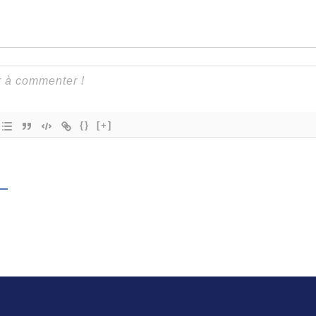
{}
[+]