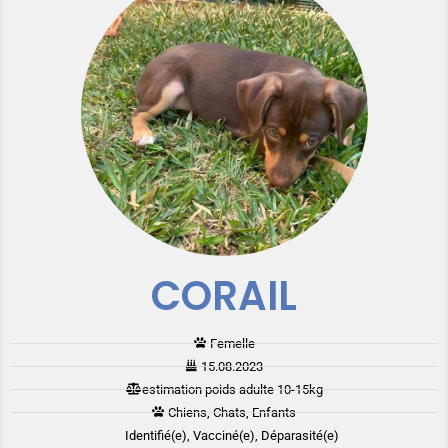
CORAIL
Femelle
15.08.2023
estimation poids adulte 10-15kg
Chiens, Chats, Enfants
Identifié(e), Vacciné(e), Déparasité(e)