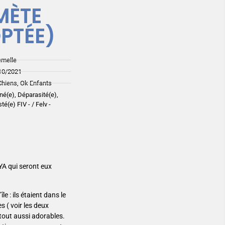
MÈTE
PTÉE)
emelle
10/2021
Chiens, Ok Enfants
iné(e), Déparasité(e),
sté(e) FIV - / Felv -
A qui seront eux
le : ils étaient dans le
s ( voir les deux
 tout aussi adorables.