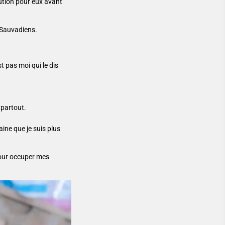
ution pour eux avant
 Sauvadiens.
st pas moi qui le dis
 partout.
ne que je suis plus
pour occuper mes