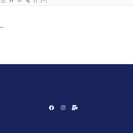
{}
[+]