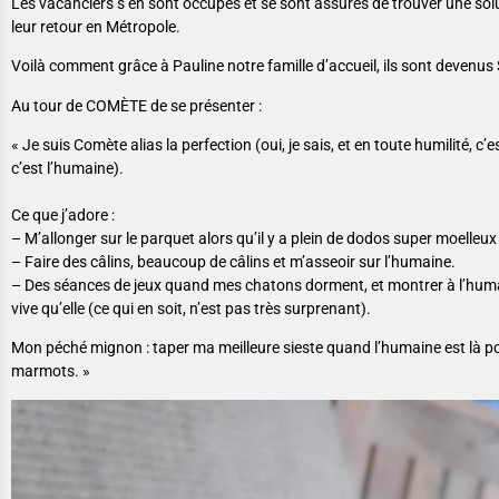
Les vacanciers s’en sont occupés et se sont assurés de trouver une sol
leur retour en Métropole.
Voilà comment grâce à Pauline notre famille d’accueil, ils sont devenus
Au tour de COMÈTE de se présenter :
« Je suis Comète alias la perfection (oui, je sais, et en toute humilité, c’e
c’est l’humaine).
Ce que j’adore :
– M’allonger sur le parquet alors qu’il y a plein de dodos super moelleux
– Faire des câlins, beaucoup de câlins et m’asseoir sur l’humaine.
– Des séances de jeux quand mes chatons dorment, et montrer à l’humai
vive qu’elle (ce qui en soit, n’est pas très surprenant).
Mon péché mignon : taper ma meilleure sieste quand l’humaine est là 
marmots. »