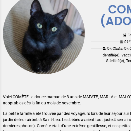
CO
(ADO
F
01/
Ok Chats, Ok 
Identifié(e), Vacc
Stérilisé(e), Te
Voici COMÈTE, la douce maman de 3 ans de MAFATE, MARLA et MALOY
adoptables dès la fin du mois de novembre.
La petite famille a été trouvée par des voyageurs lors de leur séjour sur l’î
jardin de leur airbnb à Saint-Leu. Les bébés avaient tout juste 4 semaine
dernières photos). Comète était d’une extrême gentillesse, et ses petits