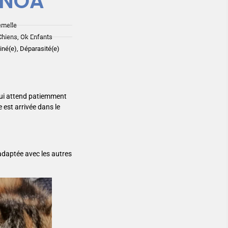
ENOA
emelle
Chiens, Ok Enfants
ciné(e), Déparasité(e)
ui attend patiemment
 est arrivée dans le
 adaptée avec les autres