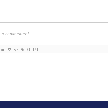
{}
[+]