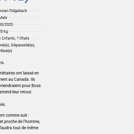
esian Ridgeback
Male
08/2020
28 kg
 Enfants, ? Chats
iné(e), Déparasité(e),
ilisé(e)
ns.
étaires ont laissé en
ment au Canada. Ils
reviendraient pour Boss
ttend leur retour.
cès.
vent comme suit :
n et proche de l’homme,
il faudra tout de même