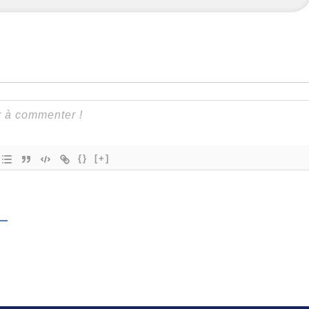
{}
[+]