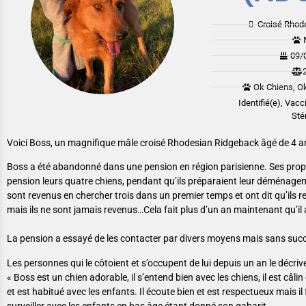
Croisé Rhod
09/
Ok Chiens, Ok
Identifié(e), Vacc
Stér
Voici Boss, un magnifique mâle croisé Rhodesian Ridgeback âgé de 4 a
Boss a été abandonné dans une pension en région parisienne. Ses propri
pension leurs quatre chiens, pendant qu’ils préparaient leur déménage
sont revenus en chercher trois dans un premier temps et ont dit qu’ils 
mais ils ne sont jamais revenus…Cela fait plus d’un an maintenant qu’il a
La pension a essayé de les contacter par divers moyens mais sans suc
Les personnes qui le côtoient et s’occupent de lui depuis un an le décri
« Boss est un chien adorable, il s’entend bien avec les chiens, il est câli
et est habitué avec les enfants. Il écoute bien et est respectueux mais 
surveiller avec les enfants en bas âge étant donné son gabarit.