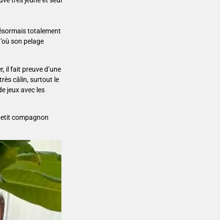
ouvé très jeune et seul
 désormais totalement
d’où son pelage
, il fait preuve d’une
très câlin, surtout le
e jeux avec les
n petit compagnon