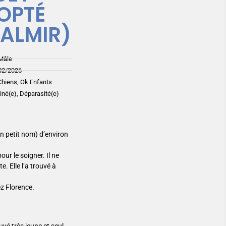
OPTÉ
VALMIR)
Mâle
02/2026
Chiens, Ok Enfants
ciné(e), Déparasité(e)
n petit nom) d’environ
pour le soigner. Il ne
. Elle l’a trouvé à
ez Florence.