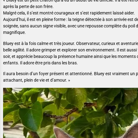
« Bluey est un petit chaton qui a eu un début de vie difficile. Il a été retr
après la perte de son frère.
Malgré cela, il s’est montré courageux et s’est rapidement laissé aider.
Aujourd’hui, il est en pleine forme : la teigne détectée à son arrivée est
soignée, sans aucun signe visible, avec une repousse complète du poil 
magnifique.
Bluey est à la fois calme et très joueur. Observateur, curieux et aventurier
belle agilité. Il adore grimper et explorer son environnement. Il est aussi 
soir, et apprécie beaucoup la présence humaine ainsi que les moments d
enfants. Il adore être pris dans les bras.
Il aura besoin d’un foyer présent et attentionné. Bluey est vraiment u
attachant, plein de vie et d’amour. »