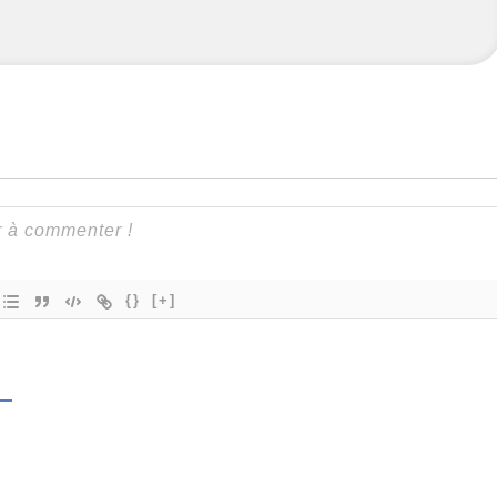
{}
[+]