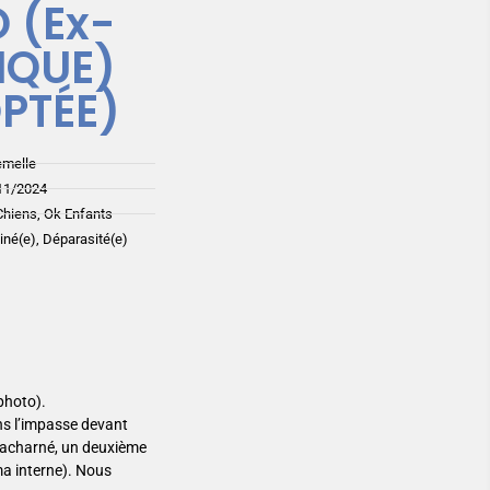
 (Ex-
IQUE)
PTÉE)
emelle
11/2024
Chiens, Ok Enfants
ciné(e), Déparasité(e)
photo).
ns l’impasse devant
st acharné, un deuxième
a interne). Nous