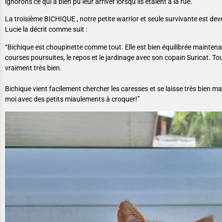
ignorons ce qui a bien pu leur arriver lorsqu’ils étaient à la rue.
La troisième BICHIQUE , notre petite warrior et seule survivante est d
Lucie la décrit comme suit :
“Bichique est choupinette comme tout. Elle est bien équilibrée maintenan
courses poursuites, le repos et le jardinage avec son copain Suricat. To
vraiment très bien.
Bichique vient facilement chercher les caresses et se laisse très bien man
moi avec des petits miaulements à croquer!”