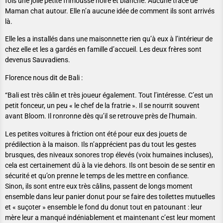
fois une jolie petite frimousse noire et blanche. Aucune trace de
Maman chat autour. Elle n’a aucune idée de comment ils sont arrivés
là.
Elle les a installés dans une maisonnette rien qu’à eux à l’intérieur de
chez elle et les a gardés en famille d’accueil. Les deux frères sont
devenus Sauvadiens.
Florence nous dit de Bali :
“Bali est très câlin et très joueur également. Tout l’intéresse. C’est un
petit fonceur, un peu « le chef de la fratrie ». Il se nourrit souvent
avant Bloom. Il ronronne dès qu’il se retrouve près de l’humain.
Les petites voitures à friction ont été pour eux des jouets de
prédilection à la maison. Ils n’apprécient pas du tout les gestes
brusques, des niveaux sonores trop élevés (voix humaines incluses),
cela est certainement dû à la vie dehors. Ils ont besoin de se sentir en
sécurité et qu’on prenne le temps de les mettre en confiance.
Sinon, ils sont entre eux très câlins, passent de longs moment
ensemble dans leur panier donut pour se faire des toilettes mutuelles
et « suçoter » ensemble le fond du donut tout en patounant : leur
mère leur a manqué indéniablement et maintenant c’est leur moment