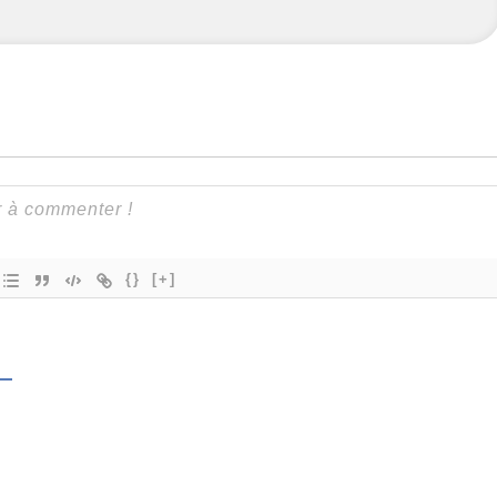
{}
[+]