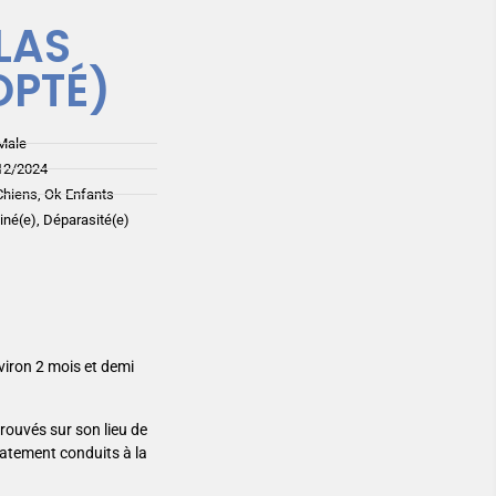
LAS
OPTÉ)
Male
12/2024
Chiens, Ok Enfants
ciné(e), Déparasité(e)
viron 2 mois et demi
trouvés sur son lieu de
diatement conduits à la