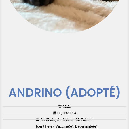
ANDRINO (ADOPTÉ)
Male
03/08/2024
Ok Chats, Ok Chiens, Ok Enfants
Identifié(e), Vacciné(e), Déparasité(e)